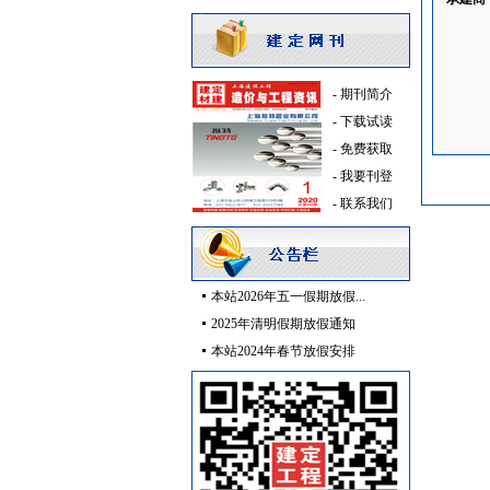
消防器材
[采购中]
清洁式排风
[采购中]
防雷接地
[采购中]
消防工程
[采购中]
-
期刊简介
油漆涂料
[采购中]
-
下载试读
日光灯
[采购中]
-
免费获取
石材木材
[采购中]
-
我要刊登
供水设备
[采购中]
-
联系我们
仪器仪表
[采购中]
变配电
[采购中]
防雷接地
[采购中]
本站2026年五一假期放假...
火灾自动报警系统
[采购中]
2025年清明假期放假通知
筒灯
[采购中]
本站2024年春节放假安排
给排水系统
[采购中]
矿粉
[采购中]
仪器仪表
[采购中]
墙地面砖
[采购中]
玻璃幕墙
[采购中]