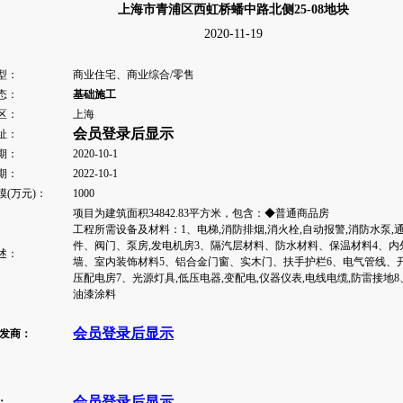
上海市青浦区西虹桥蟠中路北侧25-08地块
2020-11-19
型：
商业住宅、商业综合/零售
态：
基础施工
区：
上海
会员登录后显示
址：
期：
2020-10-1
期：
2022-10-1
模(万元)：
1000
项目为建筑面积34842.83平方米，包含：◆普通商品房
工程所需设备及材料：1、电梯,消防排烟,消火栓,自动报警,消防水泵,
件、阀门、泵房,发电机房3、隔汽层材料、防水材料、保温材料4、
述：
墙、室内装饰材料5、铝合金门窗、实木门、扶手护栏6、电气管线、
压配电房7、光源灯具,低压电器,变配电,仪器仪表,电线电缆,防雷接地8
油漆涂料
会员登录后显示
开发商：
会员登录后显示
：