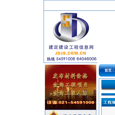
矿粉
[采购中]
仪器仪表
[采购中]
墙地面砖
[采购中]
玻璃幕墙
[采购中]
高压电器
[采购中]
阀门组件
[采购中]
油漆涂料
[采购中]
防雷接地
[采购中]
二头隔栅射灯
[采购中]
胡桃木
[采购中]
给排水管件
[采购中]
|
首页
乳化沥青
[采购中]
阀门
[采购中]
二头隔栅射灯
[采购中]
装饰石材
[采购中]
供水设备
[采购中]
电缆电线
[采购中]
水泵
[采购中]