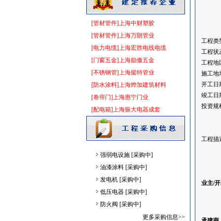
玻璃幕墙
[采购中]
内外墙装饰材料
[采购中]
[管材管件]上海中财塑胶
陶瓷制品
[采购中]
[管材管件]上海万朗管业
空调设备
[采购中]
工程类
[电力电缆]上海宏胜电线电缆
工程状
消防设施
[采购中]
[门窗五金]上海励傲五金
工程地
给排水系统
[采购中]
[不锈钢管]上海挺特管业
施工地
给排水阀门
[采购中]
开工日
[防水涂料]上海烨加建筑材料
石英灯
[采购中]
竣工日
[卷帘门]上海惠宁门业
电气控制开关
[采购中]
投资规
[配电箱]上海振大电器成套
给排水系统
[采购中]
陶瓷制品
[采购中]
防水防腐
[采购中]
工程描
强弱电设施
[采购中]
油漆涂料
[采购中]
发电机
[采购中]
业主/
低压电器
[采购中]
防火阀
[采购中]
筒灯
[采购中]
更多采购信息>>
承建商