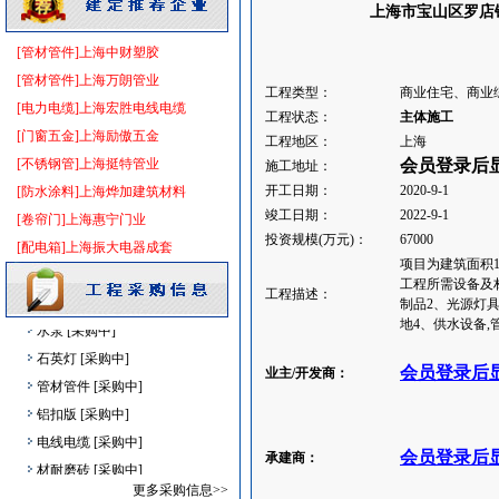
上海市宝山区罗店镇
门窗玻璃
[采购中]
胡桃木
[采购中]
[管材管件]上海中财塑胶
防水防腐
[采购中]
[管材管件]上海万朗管业
工程类型：
商业住宅、商业
玻璃幕墙
[采购中]
[电力电缆]上海宏胜电线电缆
工程状态：
主体施工
铝合金门窗
[采购中]
[门窗五金]上海励傲五金
工程地区：
上海
插座开关酒店设备
[采购中]
[不锈钢管]上海挺特管业
会员登录后
施工地址：
清洁式排风
[采购中]
开工日期：
2020-9-1
[防水涂料]上海烨加建筑材料
日光灯
[采购中]
竣工日期：
2022-9-1
[卷帘门]上海惠宁门业
供水设备
[采购中]
投资规模(万元)：
67000
[配电箱]上海振大电器成套
项目为建筑面积1
阀门组件室外排水等
[采购中]
工程所需设备及材
工程描述：
空调设备
[采购中]
制品2、光源灯具
水泵
[采购中]
地4、供水设备,
石英灯
[采购中]
会员登录后
业主/开发商：
管材管件
[采购中]
铝扣版
[采购中]
电线电缆
[采购中]
会员登录后
承建商：
材耐磨砖
[采购中]
照明灯具
[采购中]
更多采购信息>>