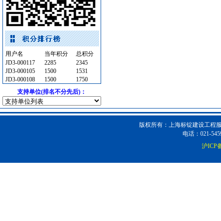
供水设备
[采购中]
泵
[采购中]
光源灯具
[采购中]
家具饰材
[采购中]
用户名
当年积分
总积分
阀门组件室外排水
[采购中]
JD3-000117
2285
2345
JD3-000105
电线电缆
[采购中]
1500
1531
JD3-000108
1500
1750
安全防范
[采购中]
支持单位(排名不分先后)：
消防火警
[采购中]
低压电器
[采购中]
水泵
[采购中]
版权所有：上海标锭建设工程服务
阀门组件室外排水
[采购中]
电话：021-5459
防水防腐
[采购中]
沪ICP备
防静电地板
[采购中]
铝扣版
[采购中]
门窗玻璃
[采购中]
胡桃木
[采购中]
防水防腐
[采购中]
玻璃幕墙
[采购中]