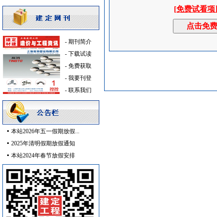
乳化沥青
[采购中]
[免费试看项
消防水泵接合器
[采购中]
管材管件
[采购中]
-
期刊简介
电线电缆
[采购中]
-
下载试读
消防火警
[采购中]
-
免费获取
卫浴洁具
[采购中]
-
我要刊登
供水设备
[采购中]
-
联系我们
PVC窗帘
[采购中]
日光灯
[采购中]
变频给水设备
[采购中]
油漆涂料
[采购中]
本站2026年五一假期放假...
供水设备
[采购中]
2025年清明假期放假通知
门窗玻璃
[采购中]
本站2024年春节放假安排
阀门
[采购中]
PVC窗帘
[采购中]
工控电器
[采购中]
线槽线管
[采购中]
消防水泵接合器
[采购中]