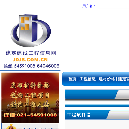
PVC窗帘
[采购中]
用户名：
工控电器
[采购中]
线槽线管
[采购中]
消防水泵接合器
[采购中]
供水设备
[采购中]
泵
[采购中]
光源灯具
[采购中]
家具饰材
[采购中]
阀门组件室外排水
[采购中]
电线电缆
[采购中]
安全防范
[采购中]
|
|
|
首页
工程信息
建材价格
建定
消防火警
[采购中]
低压电器
[采购中]
水泵
[采购中]
阀门组件室外排水
[采购中]
防水防腐
[采购中]
防静电地板
[采购中]
铝扣版
[采购中]