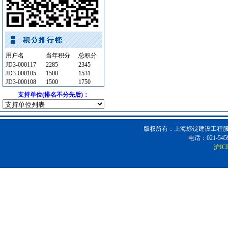
光源灯具
[采购中]
高级地砖
[采购中]
客梯
[采购中]
仪器仪表
[采购中]
用户名
当年积分
总积分
仪器仪表
[采购中]
JD3-000117
2285
2345
水泵
[采购中]
JD3-000105
1500
1531
JD3-000108
空调设备
[采购中]
1500
1750
供水设备
支持单位(排名不分先后)：
[采购中]
石英灯
[采购中]
高压电器
[采购中]
版权所有：上海标锭建设工程服务
给排水系统
[采购中]
电话：021-5459
油漆涂料
[采购中]
沪IC
防雷接地
[采购中]
变配电
[采购中]
防水防腐
[采购中]
防水防腐
[采购中]
墙地面砖
[采购中]
变配电
[采购中]