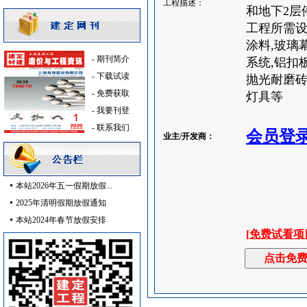
工程描述：
消防火警
[采购中]
和地下2层
光源灯具
[采购中]
工程所需设
陶瓷制品
[采购中]
涂料,玻璃
消防泵
[采购中]
-
期刊简介
系统,铝扣
防水防腐
[采购中]
-
下载试读
抛光耐磨砖
防雷接地
[采购中]
-
免费获取
灯具等
防水防腐
[采购中]
-
我要刊登
卫浴洁具
[采购中]
-
联系我们
会员登
业主/开发商：
防水防腐
[采购中]
简单装修
[采购中]
家具饰材
[采购中]
本站2026年五一假期放假...
消防稳压泵
[采购中]
2025年清明假期放假通知
外墙装饰
[采购中]
本站2024年春节放假安排
外墙装饰
[采购中]
[免费试看项
变配电
[采购中]
仿古砖
[采购中]
防水防腐
[采购中]
变配电
[采购中]