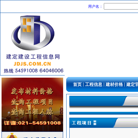
变配电
[采购中]
用户名：
仿古砖
[采购中]
防水防腐
[采购中]
变配电
[采购中]
光源灯具
[采购中]
高级地砖
[采购中]
客梯
[采购中]
仪器仪表
[采购中]
仪器仪表
[采购中]
水泵
[采购中]
空调设备
[采购中]
|
|
|
首页
工程信息
建材价格
建定
供水设备
[采购中]
石英灯
[采购中]
高压电器
[采购中]
给排水系统
[采购中]
油漆涂料
[采购中]
防雷接地
[采购中]
变配电
[采购中]