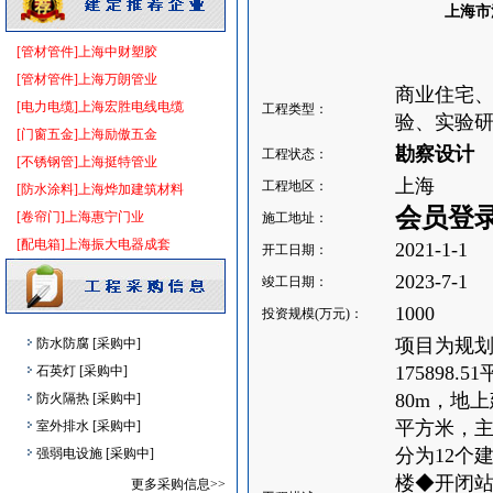
防水防腐
[采购中]
上海市
防水防腐
[采购中]
[管材管件]上海中财塑胶
墙地面砖
[采购中]
[管材管件]上海万朗管业
变配电
[采购中]
商业住宅、
[电力电缆]上海宏胜电线电缆
工程类型：
消防系统
[采购中]
验、实验研
[门窗五金]上海励傲五金
给排水管件
[采购中]
勘察设计
工程状态：
[不锈钢管]上海挺特管业
吸顶灯
[采购中]
上海
工程地区：
[防水涂料]上海烨加建筑材料
高级地砖
[采购中]
会员登
[卷帘门]上海惠宁门业
施工地址：
消防稳压泵
[采购中]
[配电箱]上海振大电器成套
2021-1-1
开工日期：
景观绿化
[采购中]
2023-7-1
竣工日期：
材耐磨砖
[采购中]
给排水管件
[采购中]
1000
投资规模(万元)：
防水防腐
[采购中]
项目为规划
石英灯
[采购中]
175898
防火隔热
[采购中]
80m，地上
室外排水
[采购中]
平方米，
强弱电设施
[采购中]
分为12个建
防水防腐
[采购中]
楼◆开闭站
更多采购信息>>