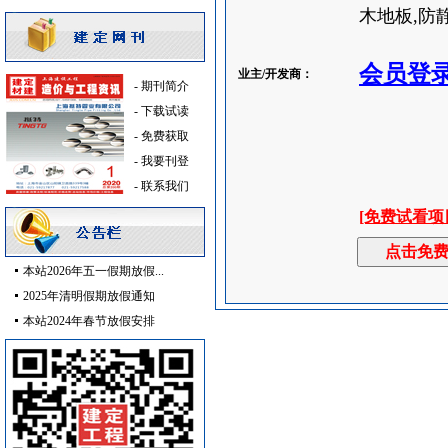
木地板,防静
8
[采购中]
客梯
[采购中]
会员登
室内给排水
[采购中]
业主/开发商：
-
期刊简介
变配电
[采购中]
-
下载试读
扶手护栏
[采购中]
-
免费获取
给排水系统
[采购中]
-
我要刊登
景观绿化
[采购中]
-
联系我们
吸顶灯
[采购中]
[免费试看项
仿古砖
[采购中]
墙地面砖
[采购中]
阀门组件室外排水等
[采购中]
本站2026年五一假期放假...
给排水阀门
[采购中]
2025年清明假期放假通知
电气控制开关
[采购中]
本站2024年春节放假安排
墙地面砖
[采购中]
铝扣版
[采购中]
陶瓷制品洁净空调
[采购中]
防水防腐
[采购中]
材耐磨砖
[采购中]